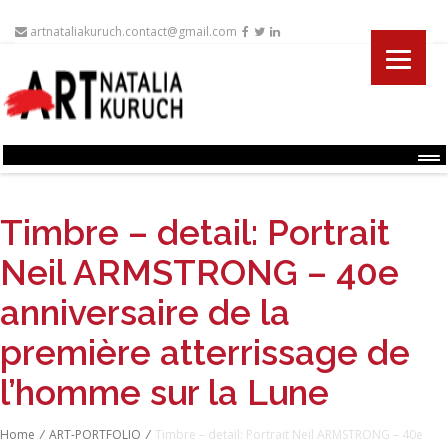
artnataliakuruch.contact@gmail.com
Menu
Timbre – detail: Portrait
Neil ARMSTRONG – 40e
anniversaire de la
première atterrissage de
l’homme sur la Lune
Home
/
ART-PORTFOLIO
/
Timbre – detail: Portrait Neil ARMSTRONG – 40e