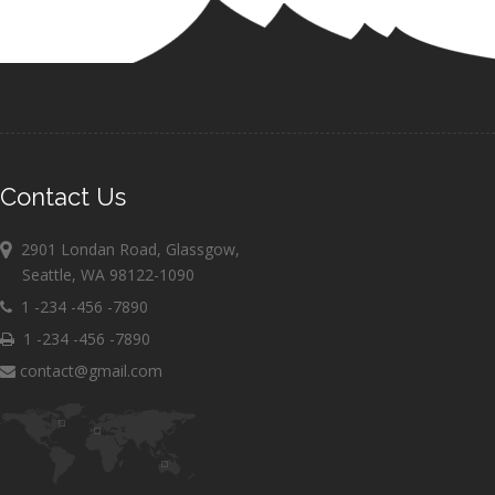
Contact Us
2901 Londan Road, Glassgow,
Seattle, WA 98122-1090
1 -234 -456 -7890
1 -234 -456 -7890
contact@gmail.com